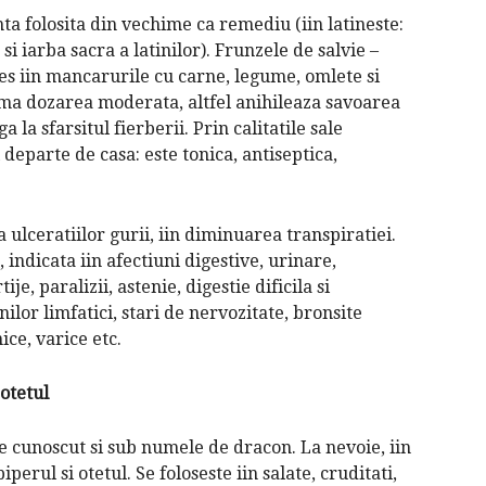
nta folosita din vechime ca remediu (iin latineste:
i iarba sacra a latinilor). Frunzele de salvie –
les iin mancarurile cu carne, legume, omlete si
ama dozarea moderata, altfel anihileaza savoarea
la sfarsitul fierberii. Prin calitatile sale
 departe de casa: este tonica, antiseptica,
a ulceratiilor gurii, iin diminuarea transpiratiei.
 indicata iin afectiuni digestive, urinare,
e, paralizii, astenie, digestie dificila si
ilor limfatici, stari de nervozitate, bronsite
ice, varice etc.
 otetul
te cunoscut si sub numele de dracon. La nevoie, iin
perul si otetul. Se foloseste iin salate, cruditati,