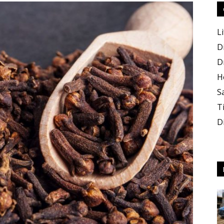
Li
D
D
H
S
T
D