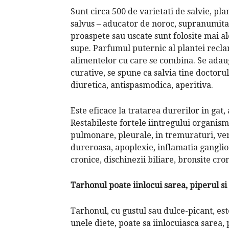
Sunt circa 500 de varietati de salvie, pla
salvus – aducator de noroc, supranumita s
proaspete sau uscate sunt folosite mai a
supe. Parfumul puternic al plantei recl
alimentelor cu care se combina. Se adauga 
curative, se spune ca salvia tine doctorul
diuretica, antispasmodica, aperitiva.
Este eficace la tratarea durerilor in gat, 
Restabileste fortele iintregului organism,
pulmonare, pleurale, in tremuraturi, vertij
dureroasa, apoplexie, inflamatia ganglion
cronice, dischinezii biliare, bronsite cron
Tarhonul poate iinlocui sarea, piperul si
Tarhonul, cu gustul sau dulce-picant, es
unele diete, poate sa iinlocuiasca sarea, pi