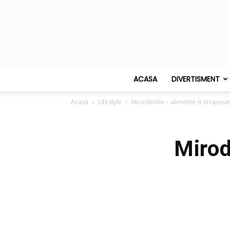
ACASA
DIVERTISMENT
Acasă
Lifestyle
Mirodeniile – alimente si terapeuti
Mirod