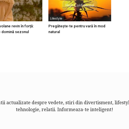
Lifestyle
volane revin în forță:
Pregătește-te pentru vară în mod
e domină sezonul
natural
ii actualizate despre vedete, stiri din divertisment, lifesty
tehnologie, relatii. Informeaza-te inteligent!