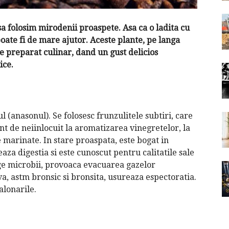
 sa folosim mirodenii proaspete. Asa ca o ladita cu
oate fi de mare ajutor. Aceste plante, pe langa
 de preparat culinar, dand un gust delicios
ice.
l (anasonul). Se folosesc frunzulitele subtiri, care
nt de neiinlocuit la aromatizarea vinegretelor, la
 marinate. In stare proaspata, este bogat in
aza digestia si este cunoscut pentru calitatile sale
uge microbii, provoaca evacuarea gazelor
iva, astm bronsic si bronsita, usureaza espectoratia.
alonarile.