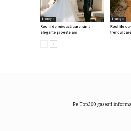
Lifestyle
Lifestyle
Rochii de mireasă care rămân
Rochiile cu 
elegante și peste ani
trendul car
Pe Top300 gasesti informat