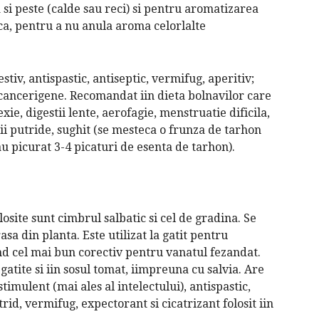
 si peste (calde sau reci) si pentru aromatizarea
ca, pentru a nu anula aroma celorlalte
stiv, antispastic, antiseptic, vermifug, aperitiv;
nticancerigene. Recomandat iin dieta bolnavilor care
xie, digestii lente, aerofagie, menstruatie dificila,
tii putride, sughit (se mesteca o frunza de tarhon
u picurat 3-4 picaturi de esenta de tarhon).
osite sunt cimbrul salbatic si cel de gradina. Se
rasa din planta. Este utilizat la gatit pentru
iind cel mai bun corectiv pentru vanatul fezandat.
 gatite si iin sosul tomat, iimpreuna cu salvia. Are
timulent (mai ales al intelectului), antispastic,
trid, vermifug, expectorant si cicatrizant folosit iin