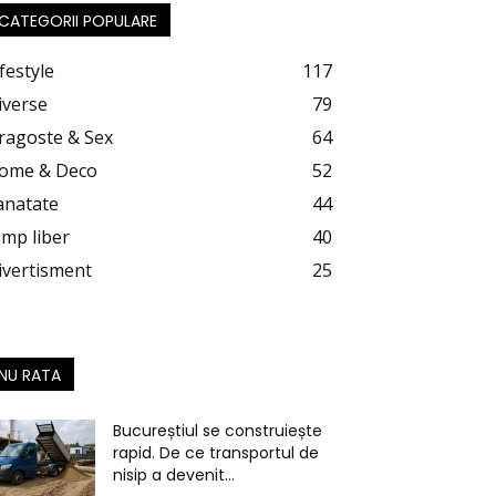
CATEGORII POPULARE
festyle
117
iverse
79
ragoste & Sex
64
ome & Deco
52
anatate
44
imp liber
40
ivertisment
25
NU RATA
Bucureștiul se construiește
rapid. De ce transportul de
nisip a devenit...