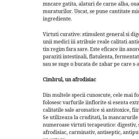
mncare gatita, alaturi de carne alba, oua
muraturilor. Uscat, se pune cantitate mi
ingrediente.
Virtuti curative: stimulent general si dige
unii medici iii atribuie reale calitati a
tin regim fara sare. Este eficace iin anore
paraziti intestinali, flatulenta, fermenta
sau se suge o bucata de zahar pe care s-a
Cimbrul, un afrodisiac
Din multele specii cunoscute, cele mai fol
folosesc varfurile iinflorite si esenta ext
calitatile sale aromatice si antitoxice, f
Se utilizeaza la cruditati, la mancarurile
numeroase virtuti terapeutice: digestiv, s
afrodisiac, carminativ, antiseptic, antipu