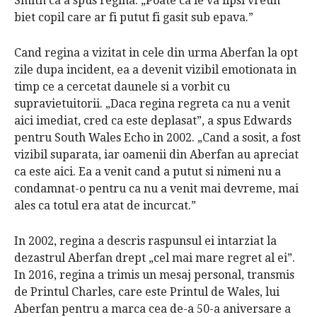
Smith ca a spus regina.
„Poate ca le va lipsi vreun
biet copil care ar fi putut fi gasit sub epava.”
Cand regina a vizitat in cele din urma Aberfan la opt
zile dupa incident, ea a devenit vizibil emotionata in
timp ce a cercetat daunele si a vorbit cu
supravietuitorii.
„Daca regina regreta ca nu a venit
aici imediat, cred ca este deplasat”, a spus Edwards
pentru
South Wales Echo
in 2002. „Cand a sosit, a fost
vizibil suparata, iar oamenii din Aberfan au apreciat
ca este aici.
Ea a venit cand a putut si nimeni nu a
condamnat-o pentru ca nu a venit mai devreme, mai
ales ca totul era atat de incurcat.”
In 2002, regina a descris raspunsul ei intarziat la
dezastrul Aberfan drept „cel mai mare regret al ei”.
In 2016, regina a trimis un mesaj personal, transmis
de Printul Charles, care este Printul de Wales, lui
Aberfan pentru a marca cea de-a 50-a aniversare a