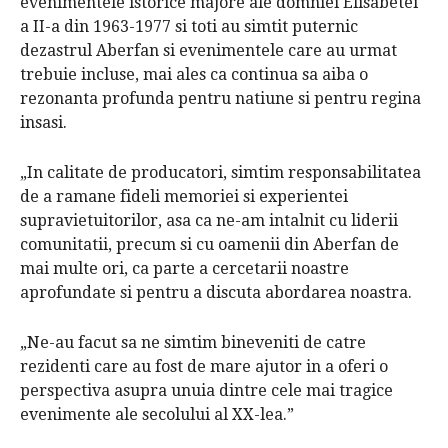
evenimentele istorice majore ale domniei Elisabetei
a II-a din 1963-1977 si toti au simtit puternic
dezastrul Aberfan si evenimentele care au urmat
trebuie incluse, mai ales ca continua sa aiba o
rezonanta profunda pentru natiune si pentru regina
insasi.
„In calitate de producatori, simtim responsabilitatea
de a ramane fideli memoriei si experientei
supravietuitorilor, asa ca ne-am intalnit cu liderii
comunitatii, precum si cu oamenii din Aberfan de
mai multe ori, ca parte a cercetarii noastre
aprofundate si pentru a discuta abordarea noastra.
„Ne-au facut sa ne simtim bineveniti de catre
rezidenti care au fost de mare ajutor in a oferi o
perspectiva asupra unuia dintre cele mai tragice
evenimente ale secolului al XX-lea.”