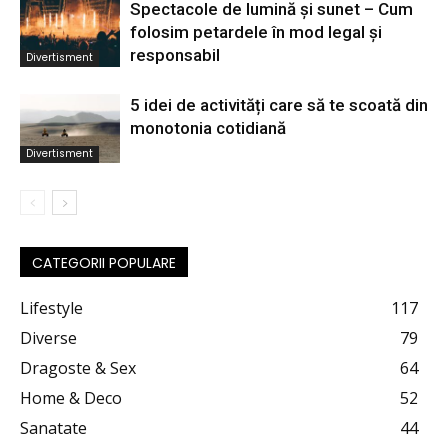
Spectacole de lumină și sunet – Cum
folosim petardele în mod legal și
responsabil
Divertisment
5 idei de activități care să te scoată din
monotonia cotidiană
Divertisment
CATEGORII POPULARE
Lifestyle
117
Diverse
79
Dragoste & Sex
64
Home & Deco
52
Sanatate
44