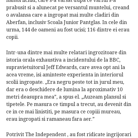
namol lichid, care s-a varsat dupa ce varful s-a
prabusit si a alunecat pe versantul muntelui, creand
o avalansa care a ingropat mai multe cladiri din
Aberfan, inclusiv Scoala Junior Pantglas.
In cele din
urma, 144 de oameni au fost ucisi;
116 dintre ei erau
copii.
Intr-una dintre mai multe relatari ingrozitoare din
istoria orala exhaustiva a incidentului de la BBC,
supravietuitorul Jeff Edwards, care avea opt ani la
acea vreme, isi aminteste experienta in interiorul
scolii ingropate.
„Era negru peste tot in jurul meu,
dar era o deschidere de lumina la aproximativ 10
metri deasupra mea”, a spus el.
„Auzeam plansul si
tipetele.
Pe masura ce timpul a trecut, au devenit din
ce in ce mai linistiti, pe masura ce copiii mureau,
erau ingropati si ramaneau fara aer.”
Potrivit
The Independent
,
au fost ridicate ingrijorari