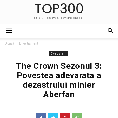
TOP300
Stiri, lifestyle, divertisment!
Acasă
Divertisment
Divertisment
The Crown Sezonul 3:
Povestea adevarata a
dezastrului minier
Aberfan