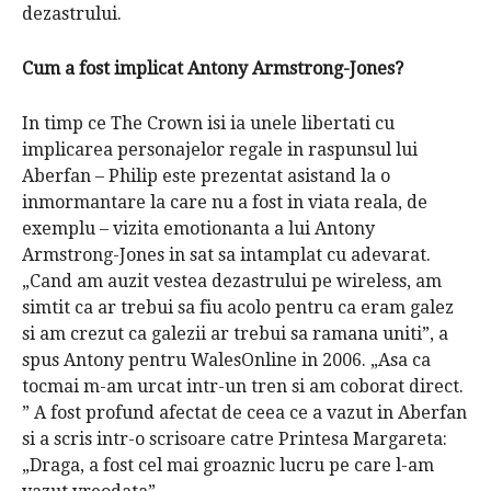
dezastrului.
Cum a fost implicat Antony Armstrong-Jones?
In timp ce
The Crown
isi ia unele libertati cu
implicarea personajelor regale in raspunsul lui
Aberfan – Philip este prezentat asistand la o
inmormantare la care nu a fost in viata reala, de
exemplu – vizita emotionanta a lui Antony
Armstrong-Jones in sat sa intamplat cu adevarat.
„Cand am auzit vestea dezastrului pe wireless, am
simtit ca ar trebui sa fiu acolo pentru ca eram galez
si am crezut ca galezii ar trebui sa ramana uniti”, a
spus Antony pentru WalesOnline in 2006. „Asa ca
tocmai m-am urcat intr-un tren si am coborat direct.
”
A fost profund afectat de ceea ce a vazut in Aberfan
si a scris intr-o scrisoare catre Printesa Margareta:
„Draga, a fost cel mai groaznic lucru pe care l-am