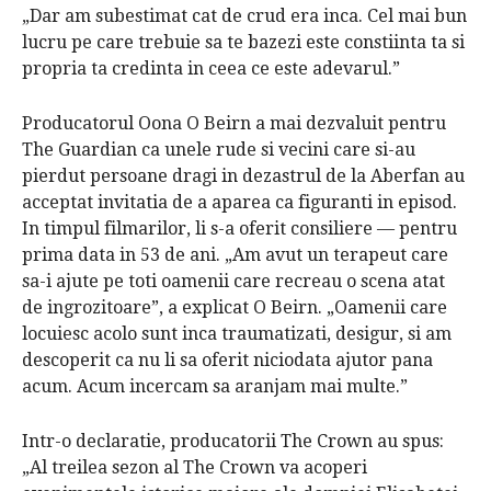
„Dar am subestimat cat de crud era inca.
Cel mai bun
lucru pe care trebuie sa te bazezi este constiinta ta si
propria ta credinta in ceea ce este adevarul.”
Producatorul Oona O Beirn a mai dezvaluit pentru
The Guardian
ca unele rude si vecini care si-au
pierdut persoane dragi in dezastrul de la Aberfan au
acceptat invitatia de a aparea ca figuranti in episod.
In timpul filmarilor, li s-a oferit consiliere — pentru
prima data in 53 de ani.
„Am avut un terapeut care
sa-i ajute pe toti oamenii care recreau o scena atat
de ingrozitoare”, a explicat O Beirn.
„Oamenii care
locuiesc acolo sunt inca traumatizati, desigur, si am
descoperit ca nu li sa oferit niciodata ajutor pana
acum.
Acum incercam sa aranjam mai multe.”
Intr-o declaratie, producatorii
The Crown
au spus:
„Al treilea sezon al
The Crown
va acoperi