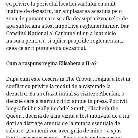
cu privire la pericolul locatiei varfului cu mult
inainte de dezastru, iar amplasarea acestuia pe o
zona de pamant care se afla deasupra izvoarelor de
apa subterana a fost impotriva reglementarilor.
Dar
Consiliul National al Carbunelui nu a luat nicio
masura pentru a-si aplica propriile reglementari,
ceea ce ar fi putut evita dezastrul.
Cum a raspuns regina Elisabeta a II-a?
Dupa cum este descris in
The Crown
,
regina a fost in
conflict cu privire la modul de a raspunde la
dezastru.
Ea a refuzat initial sa viziteze Aberfan, o
decizie care a starnit critici ample in presa.
Potrivit
biografiei lui Sally Bechdel Smith,
Elizabeth the
Queen
,
decizia de a nu vizita a fost motivata de a nu
dori sa distrage atentia de la munca esentiala de
salvare.
„Oamenii vor avea grija de mine”, a spus