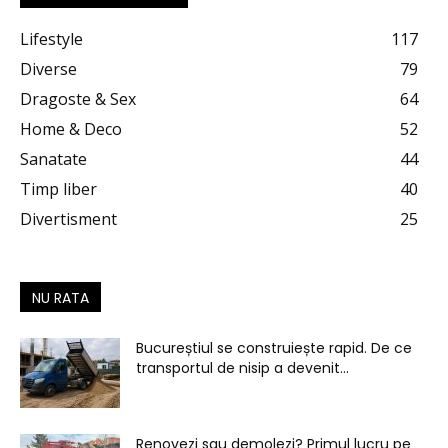
Lifestyle
117
Diverse
79
Dragoste & Sex
64
Home & Deco
52
Sanatate
44
Timp liber
40
Divertisment
25
NU RATA
Bucureștiul se construiește rapid. De ce
transportul de nisip a devenit...
Renovezi sau demolezi? Primul lucru pe