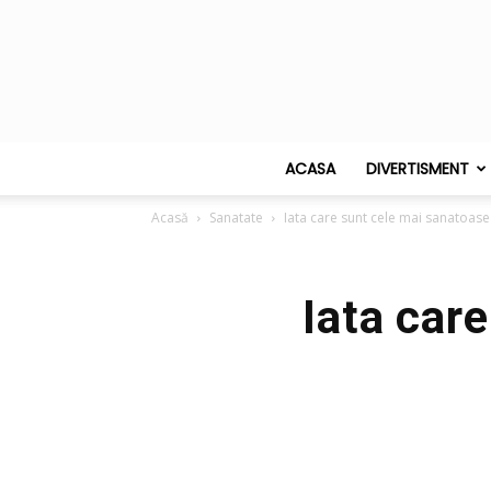
ACASA
DIVERTISMENT
Acasă
Sanatate
Iata care sunt cele mai sanatoase 
Iata car