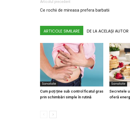
Articolul precedent
Ce rochii de mireasa prefera barbatii
ARTICOLE SIMILARE
DE LA ACELAȘI AUTOR
Sanatate
Sanatate
Cum poți ține sub control ficatul gras
Secretele un
prin schimbări simple în rutină
oferă energ