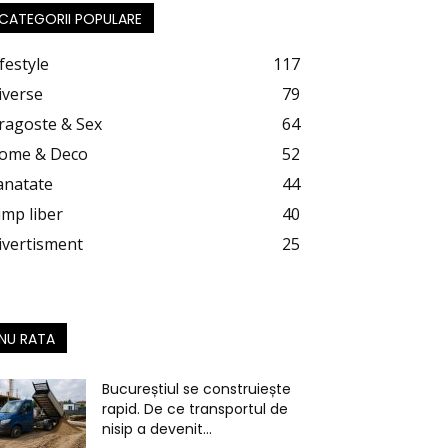
CATEGORII POPULARE
festyle
117
iverse
79
ragoste & Sex
64
ome & Deco
52
anatate
44
imp liber
40
ivertisment
25
NU RATA
Bucureștiul se construiește
rapid. De ce transportul de
nisip a devenit...