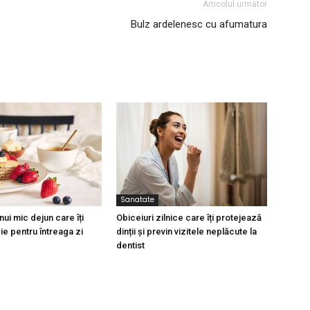
Articolul următor
Bulz ardelenesc cu afumatura
Sanatate
ui mic dejun care îți
Obiceiuri zilnice care îți protejează
ie pentru întreaga zi
dinții și previn vizitele neplăcute la
dentist