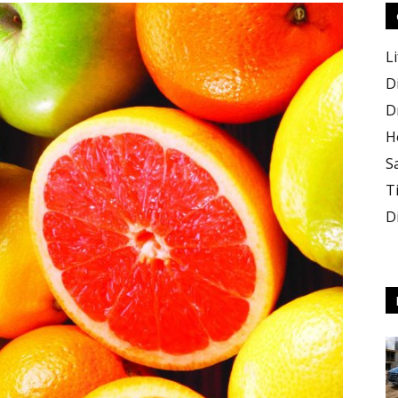
Li
D
D
H
S
T
D