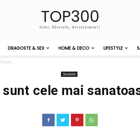
TOP300
Stiri, lifestyle, divertisment!
DRAGOSTE & SEX
HOME & DECO
LIFESTYLE
S
fructe!
Sanatate
e sunt cele mai sanatoas