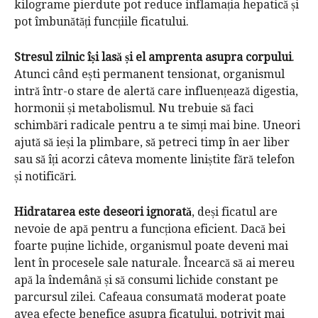
kilograme pierdute pot reduce inflamația hepatică și
pot îmbunătăți funcțiile ficatului.
Stresul zilnic își lasă și el amprenta asupra corpului
.
Atunci când ești permanent tensionat, organismul
intră într-o stare de alertă care influențează digestia,
hormonii și metabolismul. Nu trebuie să faci
schimbări radicale pentru a te simți mai bine. Uneori
ajută să ieși la plimbare, să petreci timp în aer liber
sau să îți acorzi câteva momente liniștite fără telefon
și notificări.
Hidratarea este deseori ignorată
, deși ficatul are
nevoie de apă pentru a funcționa eficient. Dacă bei
foarte puține lichide, organismul poate deveni mai
lent în procesele sale naturale. Încearcă să ai mereu
apă la îndemână și să consumi lichide constant pe
parcursul zilei. Cafeaua consumată moderat poate
avea efecte benefice asupra ficatului, potrivit mai