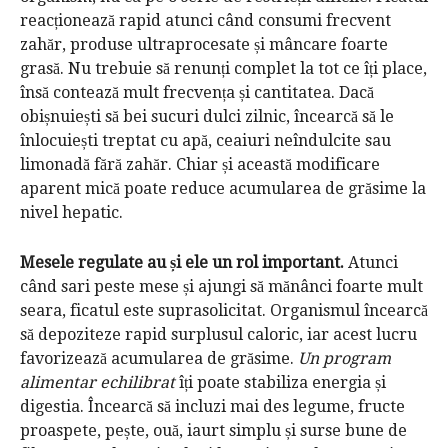
reacționează rapid atunci când consumi frecvent
zahăr, produse ultraprocesate și mâncare foarte
grasă. Nu trebuie să renunți complet la tot ce îți place,
însă contează mult frecvența și cantitatea. Dacă
obișnuiești să bei sucuri dulci zilnic, încearcă să le
înlocuiești treptat cu apă, ceaiuri neîndulcite sau
limonadă fără zahăr. Chiar și această modificare
aparent mică poate reduce acumularea de grăsime la
nivel hepatic.
Mesele regulate au și ele un rol important.
Atunci
când sari peste mese și ajungi să mănânci foarte mult
seara, ficatul este suprasolicitat. Organismul încearcă
să depoziteze rapid surplusul caloric, iar acest lucru
favorizează acumularea de grăsime.
Un program
alimentar echilibrat
îți poate stabiliza energia și
digestia. Încearcă să incluzi mai des legume, fructe
proaspete, pește, ouă, iaurt simplu și surse bune de