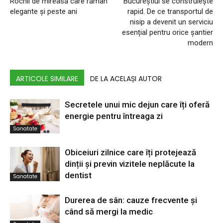
Rochii de mireasă care rămân
Bucureștiul se construiește
elegante și peste ani
rapid. De ce transportul de
nisip a devenit un serviciu
esențial pentru orice șantier
modern
ARTICOLE SIMILARE
DE LA ACELAȘI AUTOR
Secretele unui mic dejun care îți oferă
energie pentru întreaga zi
Sanatate
Obiceiuri zilnice care îți protejează
dinții și previn vizitele neplăcute la
dentist
Sanatate
Durerea de sân: cauze frecvente și
când să mergi la medic