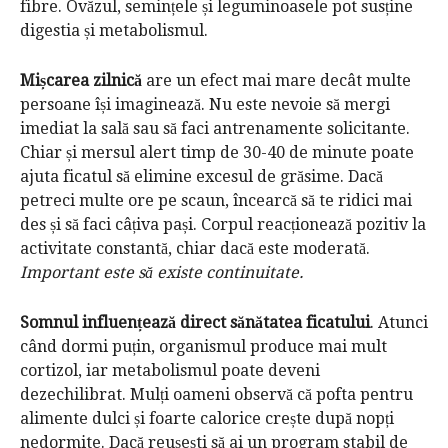
fibre. Ovăzul, semințele și leguminoasele pot susține
digestia și metabolismul.
Mișcarea zilnică
are un efect mai mare decât multe
persoane își imaginează. Nu este nevoie să mergi
imediat la sală sau să faci antrenamente solicitante.
Chiar și mersul alert timp de 30-40 de minute poate
ajuta ficatul să elimine excesul de grăsime. Dacă
petreci multe ore pe scaun, încearcă să te ridici mai
des și să faci câțiva pași. Corpul reacționează pozitiv la
activitate constantă, chiar dacă este moderată.
Important este să existe continuitate.
Somnul influențează direct sănătatea ficatului
. Atunci
când dormi puțin, organismul produce mai mult
cortizol, iar metabolismul poate deveni
dezechilibrat. Mulți oameni observă că pofta pentru
alimente dulci și foarte calorice crește după nopți
nedormite. Dacă reușești să ai un program stabil de