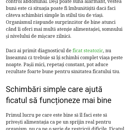
control abdominal. Deși poate suna alarmant, vestea
bună este că situația poate fi îmbunătățită dacă faci
câteva schimbări simple în stilul tău de viață.
Organismul răspunde surprinzător de bine atunci
când îi oferi mai multă atenție alimentației, somnului
și nivelului de mișcare zilnică.
Dacă ai primit diagnosticul de
ficat steatozic
, nu
înseamnă că trebuie să îți schimbi complet viața peste
noapte. Pașii mici, repetați constant, pot aduce
rezultate foarte bune pentru sănătatea ficatului tău.
Schimbări simple care ajută
ficatul să funcționeze mai bine
Primul lucru pe care este bine să îl faci este să
privești alimentația ca pe un sprijin real pentru
organism, nu ca pe o serie de restricții dificile. Ficatul