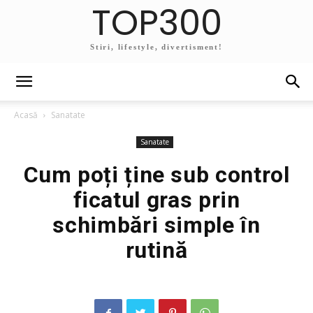
TOP300
Stiri, lifestyle, divertisment!
Acasă
Sanatate
Sanatate
Cum poți ține sub control
ficatul gras prin
schimbări simple în
rutină