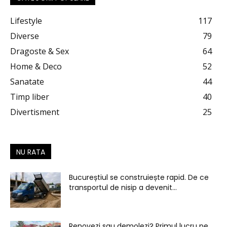
Lifestyle
117
Diverse
79
Dragoste & Sex
64
Home & Deco
52
Sanatate
44
Timp liber
40
Divertisment
25
NU RATA
Bucureștiul se construiește rapid. De ce
transportul de nisip a devenit...
Renovezi sau demolezi? Primul lucru pe