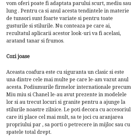
vom oferi poate fi adaptata
parului scurt, mediu sau
lung
.
Pentru ca si anul acesta
tendintele in materie
de tunsori
sunt foarte variate si pentru toate
gusturile si stilurile.
Nu conteaza pe care ai,
rezultatul aplicarii acestor look-uri va fi acelasi,
aratand tanar si frumos.
Cozi joase
Aceasta
coafura
este cu siguranta un clasic si este
una dintre cele mai multe pe care le-am vazut anul
acesta.
Podiumurile firmelor internationale precum
Miu miu si Chanel le-au avut prezente in modelele
lor si au trecut locuri si granite pentru a ajunge la
stilurile noastre zilnice.
Le poti decora cu accesoriul
care iti place cel mai mult, sa te joci cu
aranjarea
propriului par
, sa porti o petrecere in mijloc sau cu
spatele total drept.