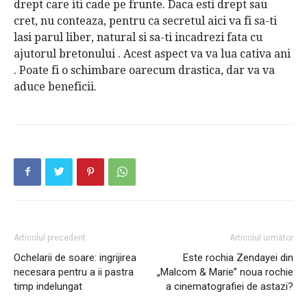
drept care iti cade pe frunte. Daca esti drept sau
cret, nu conteaza, pentru ca secretul aici va fi sa-ti
lasi parul liber, natural si sa-ti incadrezi fata cu
ajutorul bretonului . Acest aspect va va lua cativa ani
. Poate fi o schimbare oarecum drastica, dar va va
aduce beneficii.
Articolul precedent
Articolul următor
Ochelarii de soare: ingrijirea
Este rochia Zendayei din
necesara pentru a ii pastra
„Malcom & Marie” noua rochie
timp indelungat
a cinematografiei de astazi?